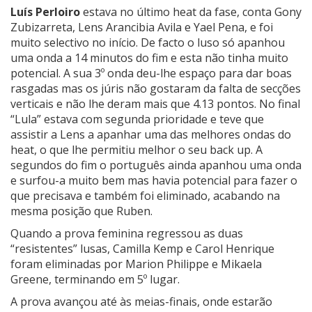
Luís Perloiro
estava no último heat da fase, conta Gony
Zubizarreta, Lens Arancibia Avila e Yael Pena, e foi
muito selectivo no início. De facto o luso só apanhou
uma onda a 14 minutos do fim e esta não tinha muito
potencial. A sua 3º onda deu-lhe espaço para dar boas
rasgadas mas os júris não gostaram da falta de secções
verticais e não lhe deram mais que 4.13 pontos. No final
“Lula” estava com segunda prioridade e teve que
assistir a Lens a apanhar uma das melhores ondas do
heat, o que lhe permitiu melhor o seu back up. A
segundos do fim o português ainda apanhou uma onda
e surfou-a muito bem mas havia potencial para fazer o
que precisava e também foi eliminado, acabando na
mesma posição que Ruben.
Quando a prova feminina regressou as duas
“resistentes” lusas, Camilla Kemp e Carol Henrique
foram eliminadas por Marion Philippe e Mikaela
Greene, terminando em 5º lugar.
A prova avançou até às meias-finais, onde estarão