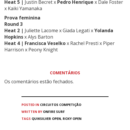
Heat 5 |
Justin Becret x
Pedro Henrique
x Dale Foster
x Kaiki Yamanaka
Prova feminina
Round 3
Heat 2 |
Juliette Lacome x Giada Legati x
Yolanda
Hopkins
x
Alys Barton
Heat 4 |
Francisca Veselko
x
Rachel Presti
x
Piper
Harrison
x
Peony Knight
COMENTÁRIOS
Os comentários estão fechados.
POSTED IN
CIRCUITOS
COMPETIÇÃO
WRITTEN BY
ONFIRE SURF
TAGS
QUIKSILVER OPEN
,
ROXY OPEN