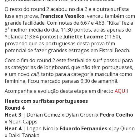
O resto do round 2 acabou no dia 2 e a outra surfista
lusa em prova,
Francisca Veselko
, venceu também com
grande facilidade. Com notas de 6.67 e 4.63, “Kika” fez a
3ª melhor média do dia, 11.30 pontos, atrás apenas de
Yolanda (13.84 pontos) e
Juliette Lacome
(11.50),
provando que as portuguesas desta prova têm
potencial de fazer grandes estragos em Fistral Beach.
Com o fim do round 2 este festival de surf passou para
as categorias de longboard, que não têm portugueses,
e um novo
call
, tanto para a categoria masculina como
feminina, ficou marcado para as 9:30 de amanhã.
Acompanha a evolução desta etapa em directo
AQUI
!
Heats com surfistas portugueses
Round 4
Heat 3 |
Dorian Gomez x Dylan Groen x
Pedro Coelho
x
Noah Capps
Heat 4 |
Logan Nicol x
Eduardo Fernandes
x Jay Quinn
x Daiki Tanaka