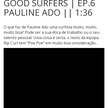
GOOD SURFERS | EP.6
PAULINE ADO || 1:36
O que faz de Pauline Ado uma surfista muito, muito,
muito boa?
Pode ser a sua ética de trabalho ou o seu
talento pessoal. Uma coisa é certa, o resto da equipa
Rip Curl tem “Poe Poe” em muito boa consideração…