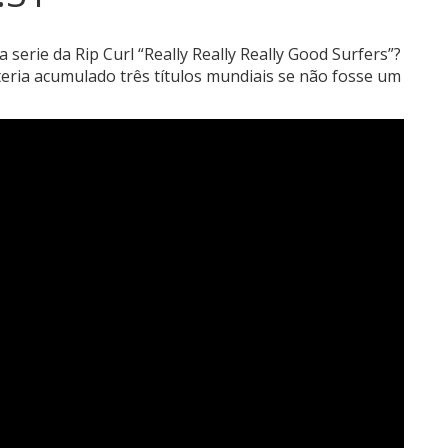
 serie da Rip Curl “Really Really Really Good Surfers”?
 teria acumulado três títulos mundiais se não fosse um