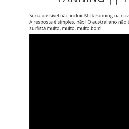
Seria possível não incluir Mick Fanning na nova
A resposta é simples, não!! O australiano não
surfista muito, muito, muito bom!