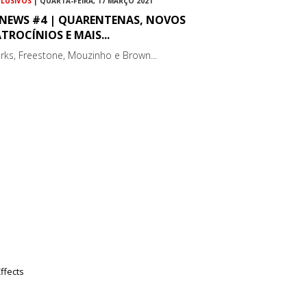
CLUSIVOS
| QUARTA-FEIRA, 17 MARÇO 2021
GNEWS #4 | QUARENTENAS, NOVOS
TROCÍNIOS E MAIS...
rks, Freestone, Mouzinho e Brown...
ffects