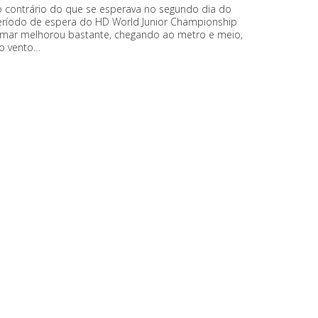
o contrário do que se esperava no segundo dia do
eríodo de espera do HD World Junior Championship
 mar melhorou bastante, chegando ao metro e meio,
 o vento…