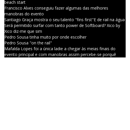
beach start
Francisco Alves conseguiu fazer algumas das melhores
manobras do evento
Santiago Graça mostra o seu talento "fins first"
E de rail na água
Será permitido surfar com tanto power de Softboard? Xico by
Xico diz-me que sim
Pedro Sousa tinha muito por onde escolher
Pedro Sousa "on the rail"
Mafalda Lopes foi a única ladie a chegar às meias finais do
evento principal e com manobras assim percebe-se porquê
Uma manobra marca registrada de Mafalda Lopes
Frankie Chavez inspirado por mais um set
Mariana Assis e Martim Fortes em sincronia
Martim Fortes substituiu Joaquim Chaves e aproveitou muito
bem a oportunidade de mostrar o seu surf
Martim Fortes bem soltinho
Vasco Ribeiro numa rara direita soltou bem o tail da sua MF
Softboard
Mariana Assis tinha muito por onde escolher em termos de
pranchas e apostou numa Softtech
Afonso Antunes, Francisco Alves e Vasco Ribeiro numa das
maiores disputas do dia
Good vibes all around