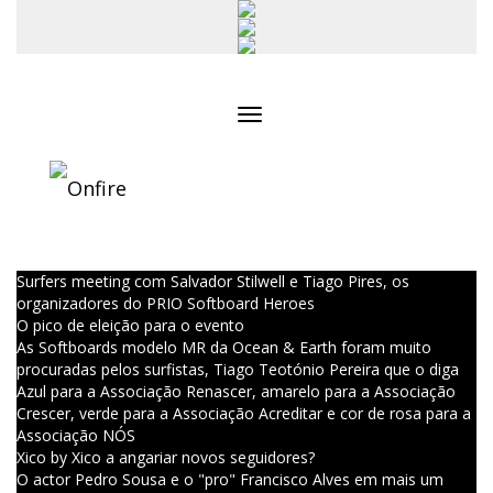
Toggle
navigation
Surfers meeting com Salvador Stilwell e Tiago Pires, os
organizadores do PRIO Softboard Heroes
O pico de eleição para o evento
As Softboards modelo MR da Ocean & Earth foram muito
procuradas pelos surfistas, Tiago Teotónio Pereira que o diga
Azul para a Associação Renascer, amarelo para a Associação
Crescer, verde para a Associação Acreditar e cor de rosa para a
Associação NÓS
Xico by Xico a angariar novos seguidores?
O actor Pedro Sousa e o "pro" Francisco Alves em mais um