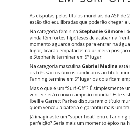
As disputas pelos títulos mundiais da ASP de 
estão tão equilibradas que poderão chegar a 
Na categoria feminina
Stephanie Gilmore
li
ainda têm fortes hipóteses de acabar na frent
momento aguarda ondas para entrar na água. 
lugar, ficarão empatadas na primeira posição
e Stephanie terminar em 5º lugar.
Na categoria masculina
Gabriel Medina
está 
os três são os únicos candidatos ao título mun
Fanning termine em 5º lugar os dois ficam emp
Mas o que é um “Surf-Off”? É simplesmente um
vencer será o novo campeão mundial! Este si
Ibelli e Garrett Parkes disputaram o título mund
quem venceu a bateria e garantiu mais um títu
Já imaginaste um “super heat” entre Fanning
perfeição? Seria mais um momento épico na hi