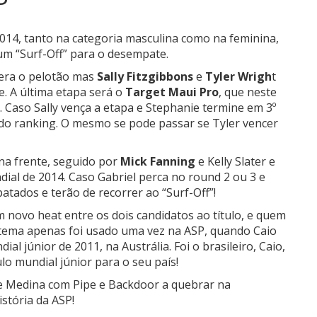
2014, tanto na categoria masculina como na feminina,
um “Surf-Off” para o desempate.
dera o pelotão mas
Sally Fitzgibbons
e
Tyler Wrigh
t
e. A última etapa será o
Target Maui Pro
, que neste
Caso Sally vença a etapa e Stephanie termine em 3º
 do ranking. O mesmo se pode passar se Tyler vencer
na frente, seguido por
Mick Fanning
e Kelly Slater e
dial de 2014. Caso Gabriel perca no round 2 ou 3 e
atados e terão de recorrer ao “Surf-Off”!
 novo heat entre os dois candidatos ao título, e quem
stema apenas foi usado uma vez na ASP, quando Caio
ial júnior de 2011, na Austrália. Foi o brasileiro, Caio,
lo mundial júnior para o seu país!
 e Medina com Pipe e Backdoor a quebrar na
stória da ASP!