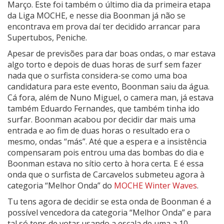
Março. Este foi também o último dia da primeira etapa
da Liga MOCHE, e nesse dia Boonman já não se
encontrava em prova daí ter decidido arrancar para
Supertubos, Peniche.
Apesar de previsões para dar boas ondas, o mar estava
algo torto e depois de duas horas de surf sem fazer
nada que o surfista considera-se como uma boa
candidatura para este evento, Boonman saiu da água.
Cá fora, além de Nuno Miguel, o camera man, já estava
também Eduardo Fernandes, que também tinha ido
surfar. Boonman acabou por decidir dar mais uma
entrada e ao fim de duas horas o resultado era o
mesmo, ondas “más”. Até que a espera e a insistência
compensaram pois entrou uma das bombas do dia e
Boonman estava no sítio certo à hora certa. E é essa
onda que o surfista de Carcavelos submeteu agora à
categoria “Melhor Onda” do
MOCHE Winter Waves
.
Tu tens agora de decidir se esta onda de Boonman é a
possível vencedora da categoria “Melhor Onda” e para
tal só tens de votar usando a escala de uma a 10