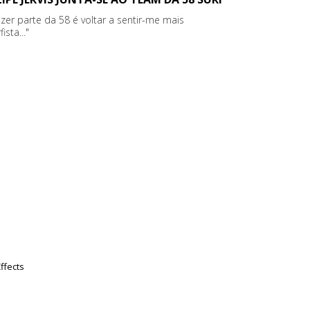
azer parte da 58 é voltar a sentir-me mais
fista..."
ffects