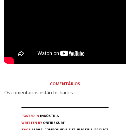
COMENTÁRIOS
Os comentários estão fechados.
POSTED IN
INDÚSTRIA
WRITTEN BY
ONFIRE SURF
TAGS
ALPHA
,
COMPOUND 6
,
FUTURES FINS
,
PROJECT