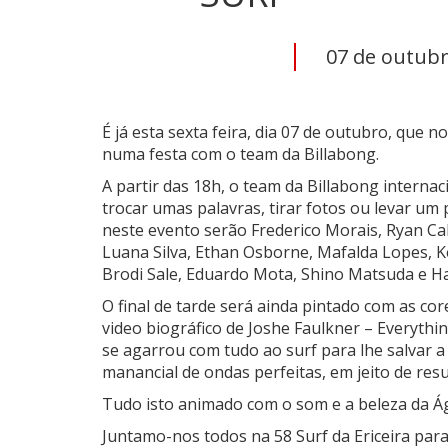
07 de outubro
É já esta sexta feira, dia 07 de outubro, que n
numa festa com o team da Billabong.
A partir das 18h, o team da Billabong internac
trocar umas palavras, tirar fotos ou levar um
neste evento serão Frederico Morais, Ryan Cal
Luana Silva, Ethan Osborne, Mafalda Lopes, Ke
Brodi Sale, Eduardo Mota, Shino Matsuda e H
O final de tarde será ainda pintado com as co
video biográfico de Joshe Faulkner – Everyth
se agarrou com tudo ao surf para lhe salvar a
manancial de ondas perfeitas, em jeito de re
Tudo isto animado com o som e a beleza da Ág
Juntamo-nos todos na 58 Surf da Ericeira para 