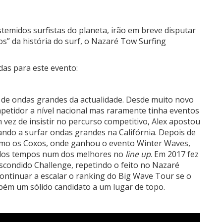
temidos surfistas do planeta, irão em breve disputar
s” da história do surf, o Nazaré Tow Surfing
das para este evento:
s de ondas grandes da actualidade. Desde muito novo
petidor a nível nacional mas raramente tinha eventos
vez de insistir no percurso competitivo, Alex apostou
ando a surfar ondas grandes na Califórnia. Depois de
mo os Coxos, onde ganhou o evento Winter Waves,
 dos tempos num dos melhores no
line up
. Em 2017 fez
 Escondido Challenge, repetindo o feito no Nazaré
continuar a escalar o ranking do Big Wave Tour se o
mbém um sólido candidato a um lugar de topo.