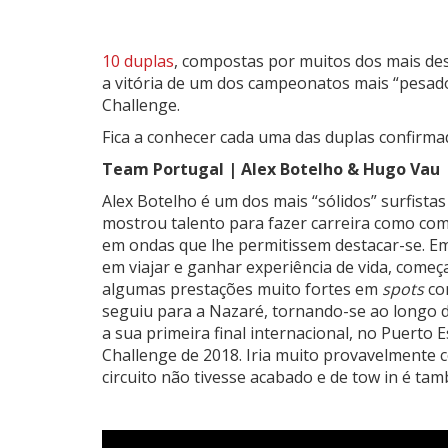
10 duplas
, compostas por muitos dos mais des
a vitória de um dos campeonatos mais “pesado
Challenge.
Fica a conhecer cada uma das duplas confirma
Team Portugal | Alex Botelho & Hugo Vau
Alex Botelho é um dos mais “sólidos” surfista
mostrou talento para fazer carreira como com
em ondas que lhe permitissem destacar-se. Em 
em viajar e ganhar experiência de vida, começ
algumas prestações muito fortes em
spots
co
seguiu para a Nazaré, tornando-se ao longo
a sua primeira final internacional, no Puerto
Challenge de 2018. Iria muito provavelmente 
circuito não tivesse acabado e de tow in é ta