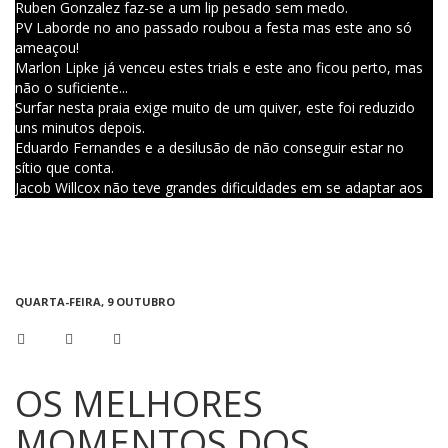
Ruben Gonzalez faz-se a um lip pesado sem medo.
PV Laborde no ano passado roubou a festa mas este ano só
ameaçou!
Marlon Lipke já venceu estes trials e este ano ficou perto, mas
não o suficiente...
Surfar nesta praia exige muito de um quiver, este foi reduzido
uns minutos depois.
Eduardo Fernandes e a desilusão de não conseguir estar no
sítio que conta.
Jacob Willcox não teve grandes dificuldades em se adaptar aos
Supertubos.
Há tubos mais difíceis que outros...
Mas a taça e a vaga foi mesmo para o Down Under!!!
QUARTA-FEIRA, 9 OUTUBRO
OS MELHORES
MOMENTOS DOS