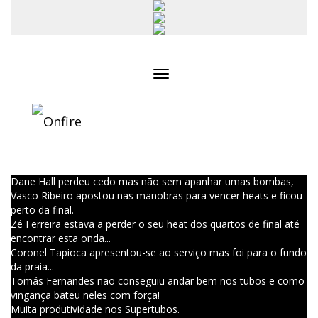
Toggle
navigation
Dane Hall perdeu cedo mas não sem apanhar umas bombas,
Vasco Ribeiro apostou nas manobras para vencer heats e ficou
perto da final.
Zé Ferreira estava a perder o seu heat dos quartos de final até
encontrar esta onda...
Coronel Tapioca apresentou-se ao serviço mas foi para o fundo
da praia...
Tomás Fernandes não conseguiu andar bem nos tubos e como
vingança bateu neles com força!
Muita produtividade nos Supertubos.