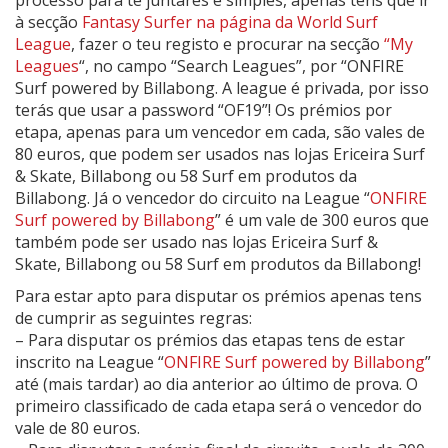
processo para te juntares é simples, apenas tens que ir
à secção
Fantasy Surfer na página da World Surf
League
, fazer o teu registo e procurar na secção
“My
Leagues
“, no campo “Search Leagues”, por “ONFIRE
Surf powered by Billabong. A league é privada, por isso
terás que usar a password “OF19”! Os prémios por
etapa, apenas para um vencedor em cada, são vales de
80 euros, que podem ser usados nas lojas Ericeira Surf
& Skate, Billabong ou 58 Surf em produtos da
Billabong. Já o vencedor do circuito na League “
ONFIRE
Surf powered by Billabong
” é um vale de 300 euros que
também pode ser usado nas lojas Ericeira Surf &
Skate, Billabong ou 58 Surf em produtos da Billabong!
Para estar apto para disputar os prémios apenas tens
de cumprir as seguintes regras:
– Para disputar os prémios das etapas tens de estar
inscrito na League “
ONFIRE Surf powered by Billabong
”
até (mais tardar) ao dia anterior ao último de prova. O
primeiro classificado de cada etapa será o vencedor do
vale de 80 euros.