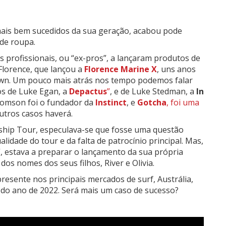
 mais bem sucedidos da sua geração, acabou pode
 de roupa.
 profissionais, ou “ex-pros”, a lançaram produtos de
Florence, que lançou a
Florence Marine X
, uns anos
nown. Um pouco mais atrás nos tempo podemos falar
os de Luke Egan, a
Depactus
”
, e de Luke Stedman, a
In
 Tomson foi o fundador da
Instinct
, e
Gotcha
, foi uma
utros casos haverá.
ship Tour, especulava-se que fosse uma questão
lidade do tour e da falta de patrocínio principal. Mas,
 estava a preparar o lançamento da sua própria
dos nomes dos seus filhos, River e Olivia.
resente nos principais mercados de surf, Austrália,
 do ano de 2022. Será mais um caso de sucesso?