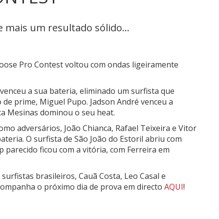
 mais um resultado sólido...
Loose Pro Contest voltou com ondas ligeiramente
 venceu a sua bateria, eliminado um surfista que
ão de prime, Miguel Pupo. Jadson André venceu a
ca Mesinas
dominou o seu heat.
 como adversários,
João Chianca
, Rafael Teixeira e Vitor
teria. O surfista de São João do Estoril abriu com
p parecido ficou com a vitória, com Ferreira em
surfistas brasileiros,
Cauã Costa
,
Leo Casal
e
 Acompanha o próximo dia de prova em directo
AQUI
!