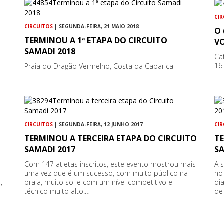
CI
CIRCUITOS
| SEGUNDA-FEIRA, 21 MAIO 2018
O 
TERMINOU A 1ª ETAPA DO CIRCUITO
V
SAMADI 2018
Ca
16
Praia do Dragão Vermelho, Costa da Caparica
CIRCUITOS
| SEGUNDA-FEIRA, 12 JUNHO 2017
CI
TERMINOU A TERCEIRA ETAPA DO CIRCUITO
TE
SAMADI 2017
SA
Com 147 atletas inscritos, este evento mostrou mais
A 
s
uma vez que é um sucesso, com muito público na
no
,
praia, muito sol e com um nível competitivo e
di
técnico muito alto.…
de