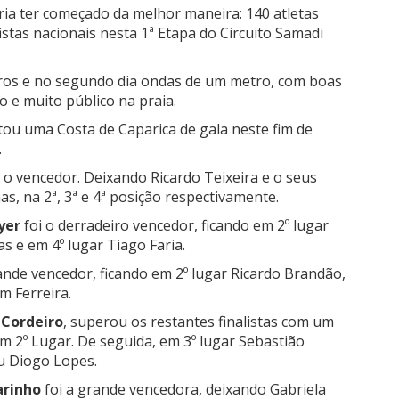
ia ter começado da melhor maneira: 140 atletas
istas nacionais nesta 1ª Etapa do Circuito Samadi
tros e no segundo dia ondas de um metro, com boas
o e muito público na praia.
tou uma Costa de Caparica de gala neste fim de
.
 o vencedor. Deixando Ricardo Teixeira e o seus
s, na 2ª, 3ª e 4ª posição respectivamente.
yer
foi o derradeiro vencedor, ficando em 2º lugar
s e em 4º lugar Tiago Faria.
rande vencedor, ficando em 2º lugar Ricardo Brandão,
m Ferreira.
 Cordeiro
, superou os restantes finalistas com um
m 2º Lugar. De seguida, em 3º lugar Sebastião
u Diogo Lopes.
arinho
foi a grande vencedora, deixando Gabriela