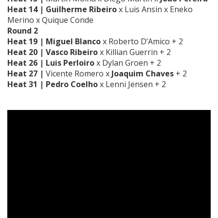
Heat 14 |
Guilherme Ribeiro
x Luis Ansin x Eneko
Merino x Quique Conde
Round 2
Heat 19 |
Miguel Blanco
x Roberto D’Amico + 2
Heat 20 |
Vasco Ribeiro
x Killian Guerrin + 2
Heat 26 |
Luis Perloiro
x Dylan Groen + 2
Heat 27 |
Vicente Romero x
Joaquim Chaves
+ 2
Heat 31 |
Pedro Coelho
x Lenni Jensen + 2