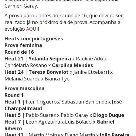
Carmen Garay.
A prova parou antes do round de 16, que deverá ser
realizado já no próximo dia de prova. Acompanha a
evolução
AQUI
!
Heats com portugueses
Prova feminina
Round de 16
Heat 21 | Yolanda Sequeira
x Pauline Ado x
Candelaria Resano x
Carolina Mendes
Heat 24 |
Teresa Bonvalot
x
Janire Etxebarri x
Melania Suarez x Bianca Tye
Prova masculina
Round 1
Heat 1 |
Iker Trigueros, Sabastian Bamonde x
José
Champalimaud
Heat 5 |
Pablo Suarez x Pablo Garay x
Diogo Duque
Heat 7 |
Leon Aguzurra x Luis Bolado x
Gabriel
Ribeiro
Heat 13 |
Martin Moina x Diego Martin x
João Pereira