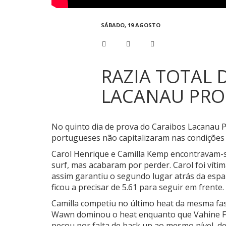
SÁBADO, 19 AGOSTO
RAZIA TOTAL 
LACANAU PRO 
No quinto dia de prova do Caraibos Lacanau 
portugueses não capitalizaram nas condições 
Carol Henrique e Camilla Kemp encontravam-
surf, mas acabaram por perder. Carol foi víti
assim garantiu o segundo lugar atrás da esp
ficou a precisar de 5.61 para seguir em frente.
Camilla competiu no último heat da mesma fas
Wawn
dominou o heat enquanto que
Vahine F
pecou por falta de back up ao mesmo nível, d