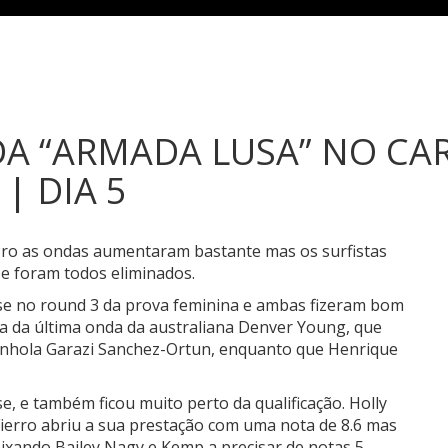
DA “ARMADA LUSA” NO CA
| DIA 5
Pro as ondas aumentaram bastante mas os surfistas
e foram todos eliminados.
se no round 3 da prova feminina e ambas fizeram bom
ma da última onda da australiana
Denver Young
, que
anhola
Garazi Sanchez-Ortun
, enquanto que Henrique
e, e também ficou muito perto da qualificação.
Holly
ierro
abriu a sua prestação com uma nota de 8.6 mas
eixando
Bailey Nagy
e Kemp a precisar de notas 5.