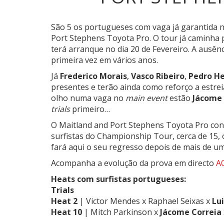
São 5 os portugueses com vaga já garantida n
Port Stephens Toyota Pro.
O tour já caminha 
terá arranque no dia 20 de Fevereiro. A ausên
primeira vez em vários anos.
Já
Frederico Morais
,
Vasco Ribeiro
,
Pedro H
presentes e terão ainda como reforço a estre
olho numa vaga no
main event
estão
Jácome 
trials
primeiro…
O Maitland and Port Stephens Toyota Pro co
surfistas do Championship Tour, cerca de 15,
fará aqui o seu regresso depois de mais de um
Acompanha a evolução da prova em directo
A
Heats com surfistas portugueses:
Trials
Heat 2
| Victor Mendes x Raphael Seixas x
Lui
Heat 10
| Mitch Parkinson x
Jácome Correia