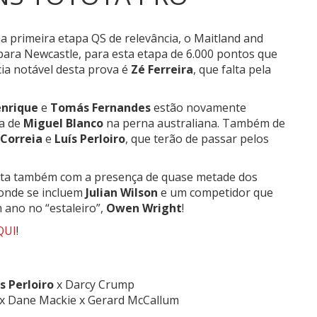
a primeira etapa QS de relevância, o Maitland and
para Newcastle, para esta etapa de 6.000 pontos que
cia notável desta prova é
Zé Ferreira
, que falta pela
enrique
e
Tomás Fernandes
estão novamente
ia de
Miguel Blanco
na perna australiana. Também de
Correia
e
Luís Perloiro
, que terão de passar pelos
nta também com a presença de quase metade dos
 onde se incluem
Julian Wilson
e um competidor que
 ano no “estaleiro”,
Owen Wright
!
QUI
!
s Perloiro
x Darcy Crump
x Dane Mackie x Gerard McCallum