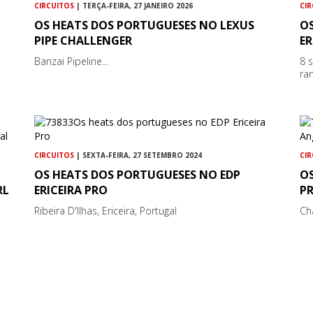
CIRCUITOS
| TERÇA-FEIRA, 27 JANEIRO 2026
CI
OS HEATS DOS PORTUGUESES NO LEXUS
O
PIPE CHALLENGER
ER
Banzai Pipeline...
8 
ran
CIRCUITOS
| SEXTA-FEIRA, 27 SETEMBRO 2024
CI
OS HEATS DOS PORTUGUESES NO EDP
O
RL
ERICEIRA PRO
P
Ribeira D'Ilhas, Ericeira, Portugal
Ch