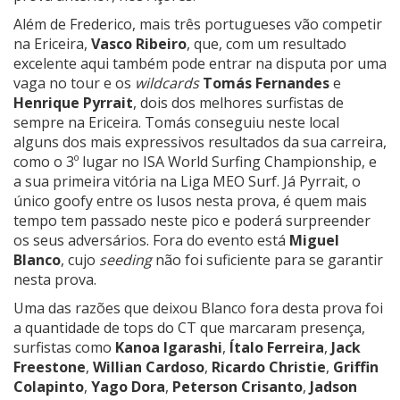
Além de Frederico, mais três portugueses vão competir
na Ericeira,
Vasco Ribeiro
, que, com um resultado
excelente aqui também pode entrar na disputa por uma
vaga no tour e os
wildcards
Tomás Fernandes
e
Henrique Pyrrait
, dois dos melhores surfistas de
sempre na Ericeira. Tomás conseguiu neste local
alguns dos mais expressivos resultados da sua carreira,
como o 3º lugar no ISA World Surfing Championship, e
a sua primeira vitória na Liga MEO Surf. Já Pyrrait, o
único goofy entre os lusos nesta prova, é quem mais
tempo tem passado neste pico e poderá surpreender
os seus adversários. Fora do evento está
Miguel
Blanco
, cujo
seeding
não foi suficiente para se garantir
nesta prova.
Uma das razões que deixou Blanco fora desta prova foi
a quantidade de tops do CT que marcaram presença,
surfistas como
Kanoa Igarashi
,
Ítalo Ferreira
,
Jack
Freestone
,
Willian Cardoso
,
Ricardo Christie
,
Griffin
Colapinto
,
Yago Dora
,
Peterson Crisanto
,
Jadson