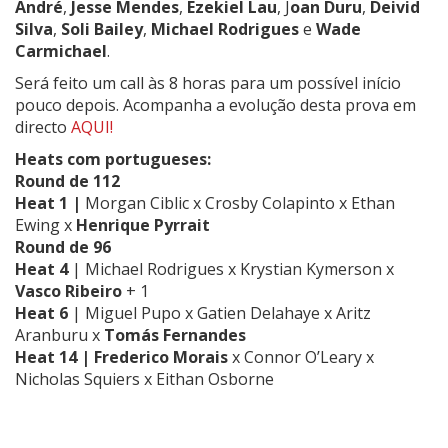
André
,
Jesse Mendes
,
Ezekiel Lau
, J
oan Duru
,
Deivid
Silva
,
Soli Bailey
,
Michael Rodrigues
e
Wade
Carmichael
.
Será feito um call às 8 horas para um possível início
pouco depois. Acompanha a evolução desta prova em
directo
AQUI!
Heats com portugueses:
Round de 112
Heat 1 |
Morgan Ciblic x Crosby Colapinto x Ethan
Ewing x
Henrique Pyrrait
Round de 96
Heat 4
|
Michael Rodrigues x Krystian Kymerson x
Vasco Ribeiro
+ 1
Heat 6
| Miguel Pupo x Gatien Delahaye x Aritz
Aranburu x
Tomás Fernandes
Heat 14 |
Frederico Morais
x Connor O’Leary x
Nicholas Squiers x Eithan Osborne