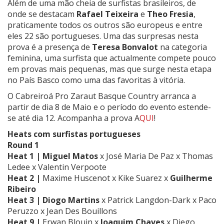
Além de uma mão cheia de surfistas brasileiros, de
onde se destacam
Rafael Teixeira
e
Theo Fresia
,
praticamente todos os outros são europeus e entre
eles 22 são portugueses. Uma das surpresas nesta
prova é a presença de
Teresa Bonvalot
na categoria
feminina, uma surfista que actualmente compete pouco
em provas mais pequenas, mas que surge nesta etapa
no País Basco como uma das favoritas à vitória.
O Cabreiroá Pro Zaraut Basque Country arranca a
partir de dia 8 de Maio e o período do evento estende-
se até dia 12. Acompanha a prova A
QUI
!
Heats com surfistas portugueses
Round 1
Heat 1 | Miguel Matos
x
José Maria De Paz x Thomas
Ledee x
Valentin Verpoote
Heat 2 |
Maxime Huscenot x Kike Suarez x
Guilherme
Ribeiro
Heat 3 |
Diogo Martins
x Patrick Langdon-Dark x Paco
Peruzzo x Jean Des Bouillons
Heat 9 |
Erwan Blouin x
Joaquim Chaves
x
Diego