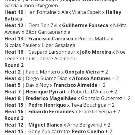
Garcia
x
Ibon Etxegoien
Heat 10 |
Ian Fontaine
x
Alex Vilalta Espelt
x
Halley
Batista
Heat 12 |
Elem Ben Zvi
x
Guilherme Fonseca
x Nikita
Avdeev x Bitor Garitaonandia
Heat 13 |
Francisco Carrasco
x Poirier Mattia x
Nicolas Paulet x Liber Gesalaga
Heat 16 |
Gaspard Larsonneur
x
João Moreira
x Noe
Ledee x Louis Tabere Allamelou
Round 2
Heat 2 |
Pablo Montero
x
Gonçalo Vieira
+ 2
Heat 4 |
Diego Suarez Diaz
x
Afonso Antunes
+ 2
Heat 5 |
David Noy
x
Francisco Almeida
+ 2
Heat 7 |
Henrique Pyrrait
x Roberto D’Amico + 2
Heat 8 |
Frederico Magalhães
x
Gonzalo Gutierrez + 2
Heat 15 |
Pedro Henrique
x Teva Bouchgua + 2
Heat 16 |
Eduardo Fernandes
x Franklin Serpa
+ 2
Round 3
Heat 12 |
Miguel Blanco
x Arne Bergwinkl + 2
Heat 15 |
Gony Zubizarreta
x
Pedro Coelho
+ 2