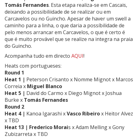
Tomás Fernandes
. Esta etapa realiza-se em Cascais,
deixando a possibiliidade de se realizar ou em
Carcavelos ou no Guincho. Apesar de haver um swell a
caminho para a linha, o que daria a possíbilidade de
pelo menos arrancar em Carcavelos, o que é certo é
que é muito provável que se realize na integra na praia
do Guincho.
Acompanha tudo em directo
AQUI
!
Heats com portugueses:
Round 1
Heat 1 |
Peterson Crisanto x Nomme Mignot x Marcos
Correia x
Miguel Blanco
Heat 5 |
David do Carmo x Diego Mignot
x Joshua
Burke x
Tomás Fernandes
Round 2
Heat 4 |
Kanoa Igarashi x
Vasco Ribeiro
x Heitor Alvez
x TBD
Heat 13 |
Frederico Morai
s x
Adam Melling
x
Gony
Zubizarreta
x TBD