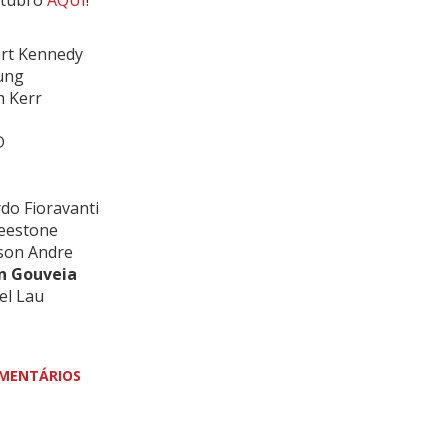
utubro
AQUI
!
art Kennedy
ung
h Kerr
D
do Fioravanti
reestone
son Andre
an Gouveia
el Lau
MENTÁRIOS