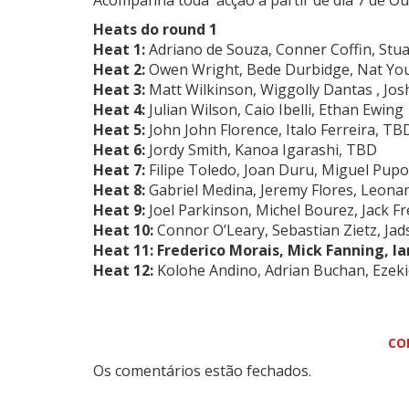
Acompanha toda acção a partir de dia 7 de O
Heats do round 1
Heat 1:
Adriano de Souza
,
Conner Coffin,
Stu
Heat 2:
Owen Wright
,
Bede Durbidge
,
Nat Yo
Heat 3:
Matt Wilkinson
, Wiggolly Dantas , Jos
Heat 4:
Julian Wilson
,
Caio Ibelli
, Ethan Ewing
Heat 5:
John John Florence,
Italo Ferreira
, TB
Heat 6:
Jordy Smith
,
Kanoa Igarashi
,
TBD
Heat 7:
Filipe Toledo
,
Joan Duru
,
Miguel Pupo
Heat 8:
Gabriel Medina
, Jeremy Flores,
Leonar
Heat 9:
Joel Parkinson
,
Michel Bourez
,
Jack F
Heat 10:
Connor O’Leary, Sebastian Zietz,
Jad
Heat 11:
Frederico Morais, Mick Fanning, I
Heat 12:
Kolohe Andino
,
Adrian Buchan
,
Ezeki
CO
Os comentários estão fechados.