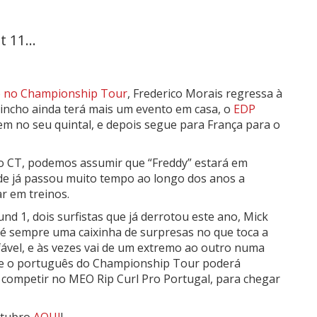
 11...
do no Championship Tour
, Frederico Morais regressa à
uincho ainda terá mais um evento em casa, o
EDP
em no seu quintal, e depois segue para França para o
o CT, podemos assumir que “Freddy” estará em
nde já passou muito tempo ao longo dos anos a
ar em treinos.
nd 1, dois surfistas que já derrotou este ano, Mick
 é sempre uma caixinha de surpresas no que toca a
fável, e às vezes vai de um extremo ao outro numa
que o português do Championship Tour poderá
 competir no MEO Rip Curl Pro Portugal, para chegar