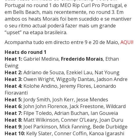
Portugal no round 1 do MEO Rip Curl Pro Portugal, e
em Bells Beach, mais recentemente, no round 3. Em
ambos os heats Morais foi bem sucedido e se mantiver
o seu ritmo actual poderá fazer mais um grande
“upset” na etapa brasileira.
Acompanha tudo em directo entre 9 e 20 de Maio,
AQUI!
Heats do round 1
Heat 1:
Gabriel Medina,
Frederido Morais
, Ethan
Ewing
Heat 2:
Adriano de Souza, Ezekiel Lau, Nat Young
Heat 3:
Owen Wright, Wiggolly Dantas, Jadson Andre
Heat 4:
Kolohe Andino, Jeremy Flores, Leonardo
Fioravanti
Heat 5:
Jordy Smith, Josh Kerr, Jesse Mendes
Heat 6:
John John Florence, Jack Freestone, Wildcard
Heat 7:
Filpe Toledo, Adrian Buchan, Ian Gouveia
Heat 8:
Matt Wilkinson, Conner O’Leary, Joan Duru
Heat 9:
Joel Parkinson, Mick Fanning, Bede Durbidge
Heat 10:
Kelly Slater, Conner Coffin, Kanoa Igarashi