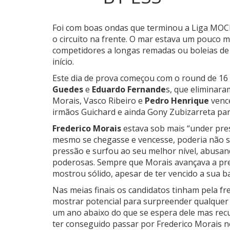
Foi com boas ondas que terminou a Liga MOCH
o circuito na frente.
O mar estava um pouco ma
competidores a longas remadas ou boleias de 
início.
Este dia de prova começou com o round de 16
Guedes
e
Eduardo Fernande
s, que eliminara
Morais, Vasco Ribeiro e
Pedro Henrique
vence
irmãos Guichard e ainda Gony Zubizarreta par
Frederico Morais
estava sob mais “under pres
mesmo se chegasse e vencesse, poderia não se
pressão e surfou ao seu melhor nível, abusand
poderosas. Sempre que Morais avançava a pr
mostrou sólido, apesar de ter vencido a sua b
Nas meias finais os candidatos tinham pela fr
mostrar potencial para surpreender qualquer 
um ano abaixo do que se espera dele mas rec
ter conseguido passar por Frederico Morais ne