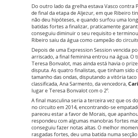
Do outro lado da grelha estava Vasco contra 
de final da etapa de Aljezur, em que Ribeiro ti
não deu hipóteses, e quando surfou uma lon
batidas fortes a finalizar, praticamente garant
conseguiu diminuir o seu requisito e termino
Ribeiro saiu da água como campeão do circuit
Depois de uma Expression Session vencida p
arriscado, a final feminina entrou na água. O t
Teresa Bonvalot, mas ainda está havia o prize
disputa. As quatro finalistas, que tinham sido
tamanho das ondas, disputando a vitória taco
classificada, Ana Sarmento, da vencedora,
Car
lugar e Teresa Bonvalot com o 2º.
A final masculina seria a terceira vez que os
no circuito em 2014, encontrando-se empatado
pareceu estar a favor de Morais, que apanhou
respondeu com algumas manobras fortes mas 
conseguiu fazer notas altas. O melhor momento
rasgadas fortes, deu uma batida numa secção