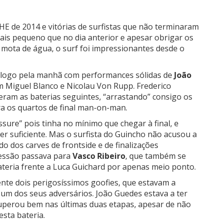
E de 2014 e vitórias de surfistas que não terminaram
is pequeno que no dia anterior e apesar obrigar os
mota de água, o surf foi impressionantes desde o
 logo pela manhã com performances sólidas de
João
m Miguel Blanco e Nicolau Von Rupp. Frederico
ram as baterias seguintes, “arrastando” consigo os
a os quartos de final man-on-man.
sure” pois tinha no mínimo que chegar à final, e
r suficiente. Mas o surfista do Guincho não acusou a
o dos carves de frontside e de finalizações
essão passava para
Vasco Ribeiro
, que também se
ateria frente a Luca Guichard por apenas meio ponto.
ente dois perigosíssimos goofies, que estavam a
um dos seus adversários. João Guedes estava a ter
uperou bem nas últimas duas etapas, apesar de não
sta bateria.