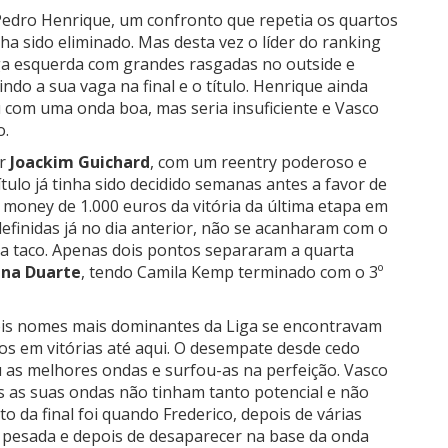
Pedro Henrique, um confronto que repetia os quartos
nha sido eliminado. Mas desta vez o líder do ranking
ga esquerda com grandes rasgadas no outside e
indo a sua vaga na final e o título. Henrique ainda
u com uma onda boa, mas seria insuficiente e Vasco
o.
or
Joackim Guichard
, com um reentry poderoso e
ítulo já tinha sido decidido semanas antes a favor de
 money de 1.000 euros da vitória da última etapa em
 definidas já no dia anterior, não se acanharam com o
 a taco. Apenas dois pontos separaram a quarta
ina Duarte
, tendo Camila Kemp terminado com o 3º
 dois nomes mais dominantes da Liga se encontravam
s em vitórias até aqui. O desempate desde cedo
 as melhores ondas e surfou-as na perfeição. Vasco
as suas ondas não tinham tanto potencial e não
 da final foi quando Frederico, depois de várias
 pesada e depois de desaparecer na base da onda