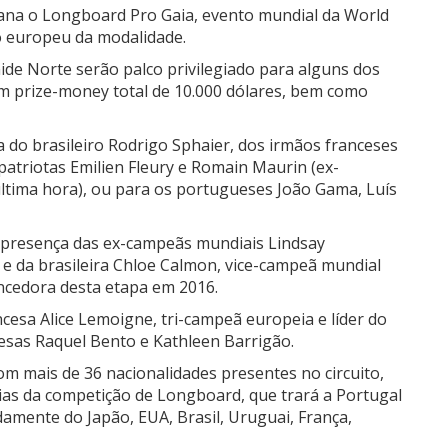
emana o Longboard Pro Gaia, evento mundial da World
lo europeu da modalidade.
nide Norte serão palco privilegiado para alguns dos
m prize-money total de 10.000 dólares, bem como
 do brasileiro Rodrigo Sphaier, dos irmãos franceses
atriotas Emilien Fleury e Romain Maurin (ex-
tima hora), ou para os portugueses João Gama, Luís
a presença das ex-campeãs mundiais Lindsay
, e da brasileira Chloe Calmon, vice-campeã mundial
encedora desta etapa em 2016.
cesa Alice Lemoigne, tri-campeã europeia e líder do
esas Raquel Bento e Kathleen Barrigão.
m mais de 36 nacionalidades presentes no circuito,
ias da competição de Longboard, que trará a Portugal
mente do Japão, EUA, Brasil, Uruguai, França,