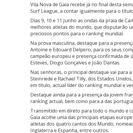
Vila Nova de Gaia recebe já no final desta s
Surf League, a contar igualmente para o títu
Dias 9, 10 e 11 Junho as ondas da praia de Ca
melhores atletas do mundo, que disputarão u
preciosos pontos para o ranking mundial.
Na prova masculina, destaque para a presença
Antoine e Edouard Delpero, para os seus comp
campeão europeu e presença confirmada de úl
Esteves, Diogo Gonçalves e João Dantas.
Nas senhoras, o principal destaque vai para 
Steinriede e Rachael Tilly, dos Estados Unidos
em título, actual líder do ranking mundial e v
Destaque ainda para a presença da jovem fran
ranking actual, bem como para a das portugu
Transmitido em direto para todo o mundo e co
Gaia acolhe uma das principais etapas europe
atletas dos quatro cantos dos Mundo, nomeada
Inglaterra e Espanha, entre outros.