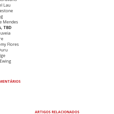
el Lau
eestone
ng
se Mendes
s, TBD
uveia
re
emy Flores
Duru
dge
 Ewing
MENTÁRIOS
ARTIGOS RELACIONADOS