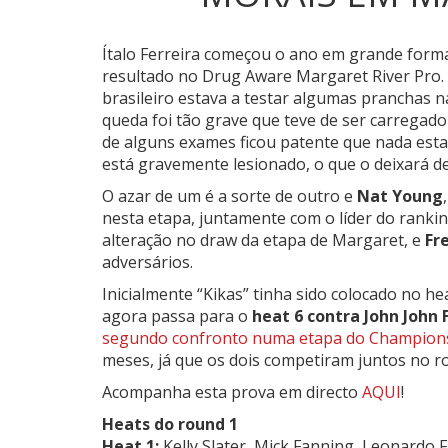
Ítalo Ferreira começou o ano em grande forma
resultado no Drug Aware Margaret River Pro.
brasileiro estava a testar algumas pranchas n
queda foi tão grave que teve de ser carregado 
de alguns exames ficou patente que nada esta
está gravemente lesionado, o que o deixará de
O azar de um é a sorte de outro e
Nat Young
nesta etapa, juntamente com o líder do rank
alteração no draw da etapa de Margaret, e
Fr
adversários.
Inicialmente “Kikas” tinha sido colocado no he
agora passa para o
heat 6 contra John John 
segundo confronto numa etapa do Championsh
meses, já que os dois competiram juntos no r
Acompanha esta prova em directo
AQUI
!
Heats do round 1
Heat 1:
Kelly Slater, Mick Fanning, Leonardo F