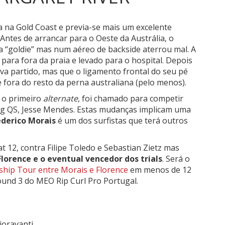
 na Gold Coast e previa-se mais um excelente
Antes de arrancar para o Oeste da Austrália, o
a “goldie” mas num aéreo de backside aterrou mal. A
para fora da praia e levado para o hospital. Depois
va partido, mas que o ligamento frontal do seu pé
 fora do resto da perna australiana (pelo menos).
, o primeiro
alternate
, foi chamado para competir
ing QS, Jesse Mendes. Estas mudanças implicam uma
ederico Morais
é um dos surfistas que terá outros
at 12, contra Filipe Toledo e Sebastian Zietz mas
Florence e o eventual vencedor dos trials
. Será o
ip Tour entre Morais e Florence
em menos de 12
ound 3 do MEO Rip Curl Pro Portugal.
ioravanti