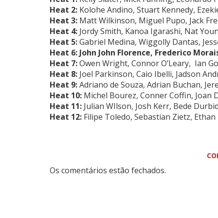
Heat 2:
Kolohe Andino, Stuart Kennedy, Ezeki
Heat 3:
Matt Wilkinson, Miguel Pupo, Jack Fr
Heat 4:
Jordy Smith, Kanoa Igarashi, Nat You
Heat 5:
Gabriel Medina, Wiggolly Dantas, Jes
Heat 6: John John Florence, Frederico Morai
Heat 7:
Owen Wright, Connor O’Leary, Ian Go
Heat 8:
Joel Parkinson, Caio Ibelli, Jadson And
Heat 9:
Adriano de Souza, Adrian Buchan, Jer
Heat 10:
Michel Bourez, Conner Coffin, Joan 
Heat 11:
Julian WIlson, Josh Kerr, Bede Durbi
Heat 12:
Filipe Toledo, Sebastian Zietz, Ethan
CO
Os comentários estão fechados.