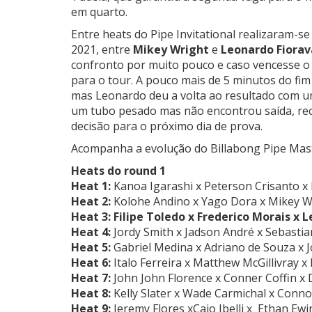
em quarto.
Entre heats do Pipe Invitational realizaram-se
2021, entre
Mikey Wright
e
Leonardo Fiorav
confronto por muito pouco e caso vencesse o
para o tour. A pouco mais de 5 minutos do fim
mas Leonardo deu a volta ao resultado com 
um tubo pesado mas não encontrou saída, rece
decisão para o próximo dia de prova.
Acompanha a evolução do Billabong Pipe Mast
Heats do round 1
Heat 1:
Kanoa Igarashi x Peterson Crisanto
x 
Heat 2:
Kolohe Andino x Yago Dora x Mikey W
Heat 3:
Filipe Toledo x
Frederico Morais
x L
Heat 4:
Jordy Smith x Jadson André x Sebastia
Heat 5:
Gabriel Medina
x
Adriano de Souza x 
Heat 6:
Italo Ferreira
x
Matthew McGillivray x
Heat 7:
John John Florence
x Conner Coffin x D
Heat 8:
Kelly Slater
x Wade Carmichal x Conno
Heat 9:
Jeremy Flores
x
Caio Ibelli
x
Ethan Ewi