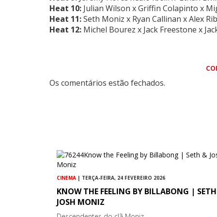
Heat 10:
Julian Wilson
x
Griffin Colapinto
x
Mi
Heat 11:
Seth Moniz
x
Ryan Callinan
x Alex Ri
Heat 12:
Michel Bourez
x Jack Freestone x Ja
CO
Os comentários estão fechados.
CINEMA
| TERÇA-FEIRA, 24 FEVEREIRO 2026
KNOW THE FEELING BY BILLABONG | SETH
JOSH MONIZ
Descendentes do clã Moniz...