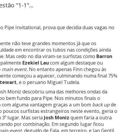
stão "1-1"...
 Pipe Invitational, prova que decidia duas vagas no
mente não teve grandes momentos já que os
uldade em encontrar os tubos nas condições ainda
ine. Mas cedo no dia viram-se surfistas como
Barron
ipalmente
Ezekiel Lau
com algum destaque ou
o
main event.
No entanto apenas Finn chegou às
almente começou a aquecer, culminando numa final 75%
Stewart
, e o peruano Miguel Tudela.
 Josh Moniz descobriu uma das melhores ondas da
bo bem fundo para Pipe. Nos minutos finais o
va com alguma vantagem graças a um bom
back up
de
o poucos surfistas estrangeiros neste evento, geria o
3º lugar. Mas seria
Josh Moniz
quem faria a outra
encendo por combinação. Em segundo lugar ficou
ain event
, deguido de
Eala
, em terceiro, e Ian Gentil