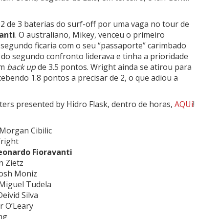
 2 de 3 baterias do surf-off por uma vaga no tour de
anti
. O australiano, Mikey, venceu o primeiro
 segundo ficaria com o seu “passaporte” carimbado
 do segundo confronto liderava e tinha a prioridade
um
back up
de 3.5 pontos. Wright ainda se atirou para
bendo 1.8 pontos a precisar de 2, o que adiou a
ers presented by Hidro Flask, dentro de horas,
AQUi
!
Morgan Cibilic
right
eonardo Fioravanti
n Zietz
Josh Moniz
 Miguel Tudela
eivid Silva
r O’Leary
ng