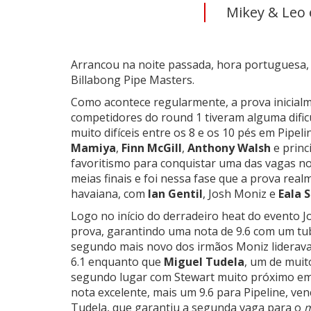
Mikey & Leo e
Arrancou na noite passada, hora portuguesa, o
Billabong Pipe Masters.
Como acontece regularmente, a prova inicial
competidores do round 1 tiveram alguma dific
muito difíceis entre os 8 e os 10 pés em Pipel
Mamiya
,
Finn McGill
,
Anthony Walsh
e princ
favoritismo para conquistar uma das vagas n
meias finais e foi nessa fase que a prova re
havaiana, com
Ian Gentil
, Josh Moniz e
Eala 
Logo no início do derradeiro heat do evento
prova, garantindo uma nota de 9.6 com um tu
segundo mais novo dos irmãos Moniz lidera
6.1 enquanto que
Miguel Tudela
, um de muit
segundo lugar com
Stewart
muito próximo em 
nota excelente, mais um 9.6 para Pipeline, v
Tudela, que garantiu a segunda vaga para o
m