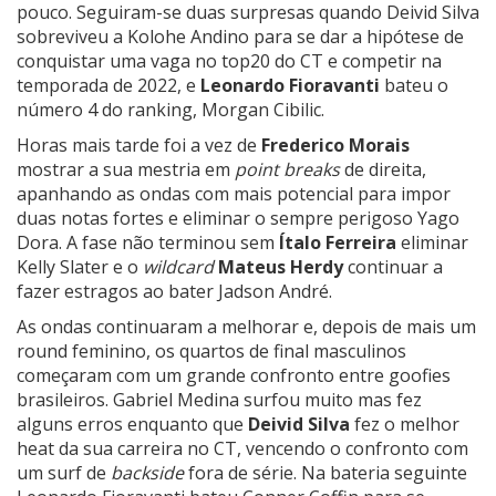
pouco. Seguiram-se duas surpresas quando
Deivid Silva
sobreviveu a Kolohe Andino para se dar a hipótese de
conquistar uma vaga no top20 do CT e competir na
temporada de 2022, e
Leonardo Fioravanti
bateu o
número 4 do ranking, Morgan Cibilic.
Horas mais tarde foi a vez de
Frederico Morais
mostrar a sua mestria em
point breaks
de direita,
apanhando as ondas com mais potencial para impor
duas notas fortes e eliminar o sempre perigoso Yago
Dora. A fase não terminou sem
Ítalo Ferreira
eliminar
Kelly Slater e o
wildcard
Mateus Herdy
continuar a
fazer estragos ao bater Jadson André.
As ondas continuaram a melhorar e, depois de mais um
round feminino, os quartos de final masculinos
começaram com um grande confronto entre goofies
brasileiros. Gabriel Medina surfou muito mas fez
alguns erros enquanto que
Deivid Silva
fez o melhor
heat da sua carreira no CT, vencendo o confronto com
um surf de
backside
fora de série. Na bateria seguinte