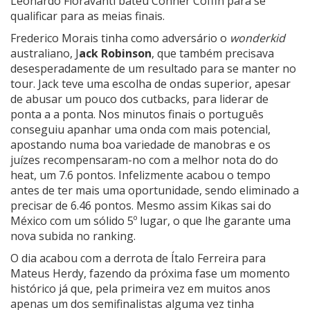
Leonardo Fioravanti bateu
Conner Coffin para se
qualificar para as meias finais.
Frederico Morais tinha como adversário o
wonderkid
australiano, J
ack Robinson
, que também precisava
desesperadamente de um resultado para se manter no
tour. Jack teve uma escolha de ondas superior, apesar
de abusar um pouco dos cutbacks, para liderar de
ponta a a ponta. Nos minutos finais o português
conseguiu apanhar uma onda com mais potencial,
apostando numa boa variedade de manobras e os
juízes recompensaram-no com a melhor nota do do
heat, um 7.6 pontos. Infelizmente acabou o tempo
antes de ter mais uma oportunidade, sendo eliminado a
precisar de 6.46 pontos. Mesmo assim Kikas sai do
México com um sólido 5º lugar, o que lhe garante uma
nova subida no ranking.
O dia acabou com a derrota de Ítalo Ferreira para
Mateus Herdy, fazendo da próxima fase um momento
histórico já que, pela primeira vez em muitos anos
apenas um dos semifinalistas alguma vez tinha