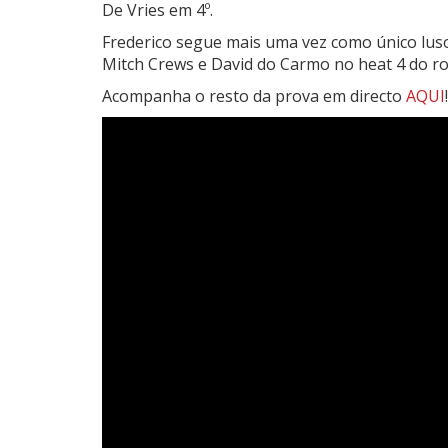
De Vries em 4º.
Frederico segue mais uma vez como único lus
Mitch Crews e David do Carmo no heat 4 do ro
Acompanha o resto da prova em directo
AQUI
!