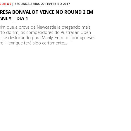
RCUITOS
| SEGUNDA-FEIRA, 27 FEVEREIRO 2017
ERESA BONVALOT VENCE NO ROUND 2 EM
NLY | DIA 1
sim que a prova de Newcastle ia chegando mais
rto do fim, os competidores do Australian Open
m se deslocando para Manly. Entre os portugueses
rol Henrique terá sido certamente…