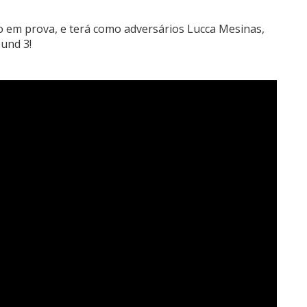
o em prova, e terá como adversários Lucca Mesinas,
und 3!