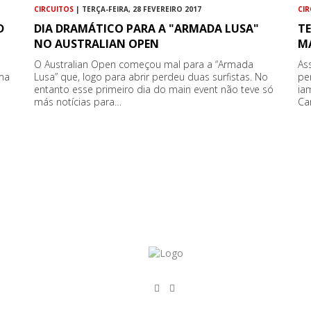
CIRCUITOS
| TERÇA-FEIRA, 28 FEVEREIRO 2017
CI
D
DIA DRAMÁTICO PARA A "ARMADA LUSA"
T
NO AUSTRALIAN OPEN
MA
O Australian Open começou mal para a “Armada
As
uma
Lusa” que, logo para abrir perdeu duas surfistas. No
pe
entanto esse primeiro dia do main event não teve só
ia
más notícias para…
Ca