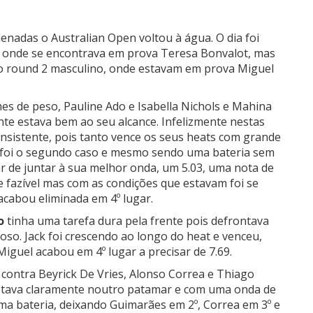
enadas o Australian Open voltou à água.
O dia foi
a, onde se encontrava em prova Teresa Bonvalot, mas
o round 2 masculino, onde estavam em prova Miguel
s de peso, Pauline Ado e Isabella Nichols e Mahina
nte estava bem ao seu alcance. Infelizmente nestas
nsistente, pois tanto vence os seus heats com grande
 foi o segundo caso e mesmo sendo uma bateria sem
r de juntar à sua melhor onda, um 5.03, uma nota de
e fazível mas com as condições que estavam foi se
 acabou eliminada em 4º lugar.
o
tinha uma tarefa dura pela frente pois defrontava
oso. Jack foi crescendo ao longo do heat e venceu,
iguel acabou em 4º lugar a precisar de 7.69.
 contra Beyrick De Vries, Alonso Correa e Thiago
estava claramente noutro patamar e com uma onda de
uma bateria, deixando Guimarães em 2º, Correa em 3º e