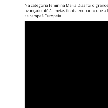
Na categoria feminina Maria Dias foi o grande
avançado até às meias finais, enquanto que a
se campeã Europeia.