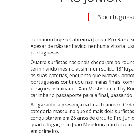
3 portugueses
Terminou hoje o Cabreiroá Junior Pro Razo, se
Apesar de não ter havido nenhuma vitória lusa
portugueses.
Quatro surfistas nacionais chegaram ao round d
terminando mesmo assim num sólido 13º luga
as suas baterias, enquanto que Matias Canh
portugueses continuou nas meias finais, com
posições, eliminando Xan Masterson e Ilay B
carimbar o passaporte para a final, passand
Ao garantir a presença na final Francisco O
categoria masculina que só mais dois surfista
conquistaram em 26 anos de circuito Pro Juni
quarto lugar, com João Mendonça em terceir
em primeiro.