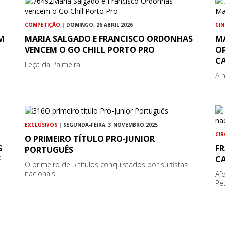
COMPETIÇÃO
| DOMINGO, 26 ABRIL 2026
CI
M
MARIA SALGADO E FRANCISCO ORDONHAS
M
VENCEM O GO CHILL PORTO PRO
O
C
Leça da Palmeira...
A 
EXCLUSIVOS
| SEGUNDA-FEIRA, 3 NOVEMBRO 2025
CI
O PRIMEIRO TÍTULO PRO-JUNIOR
S
F
PORTUGUÊS
F
C
O primeiro de 5 títulos conquistados por surfistas
nacionais...
Af
Pet