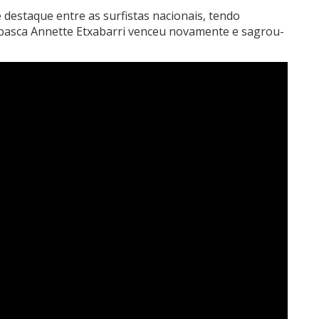
 destaque entre as surfistas nacionais, tendo
 basca Annette Etxabarri venceu novamente e sagrou-