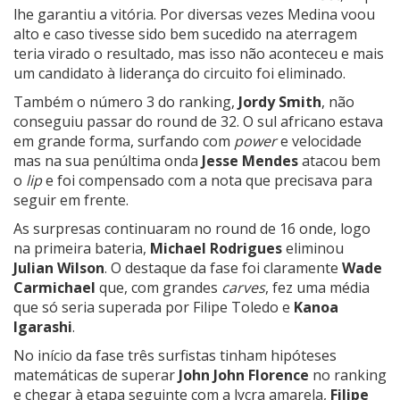
lhe garantiu a vitória. Por diversas vezes Medina voou
alto e caso tivesse sido bem sucedido na aterragem
teria virado o resultado, mas isso não aconteceu e mais
um candidato à liderança do circuito foi eliminado.
Também o número 3 do ranking,
Jordy Smith
, não
conseguiu passar do round de 32. O sul africano estava
em grande forma, surfando com
power
e velocidade
mas na sua penúltima onda
Jesse Mendes
atacou bem
o
lip
e foi compensado com a nota que precisava para
seguir em frente.
As surpresas continuaram no round de 16 onde, logo
na primeira bateria,
Michael Rodrigues
eliminou
Julian Wilson
. O destaque da fase foi claramente
Wade
Carmichael
que, com grandes
carves
, fez uma média
que só seria superada por Filipe Toledo e
Kanoa
Igarashi
.
No início da fase três surfistas tinham hipóteses
matemáticas de superar
John John Florence
no ranking
e chegar à etapa seguinte com a lycra amarela,
Filipe