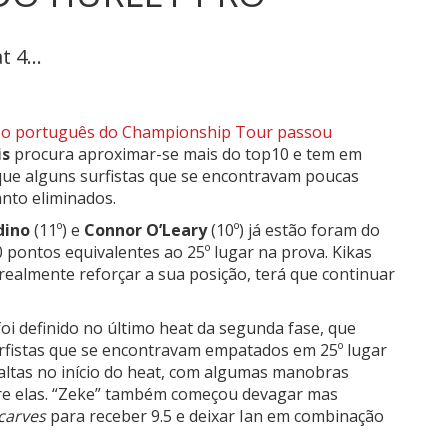
 4...
,
o português do Championship Tour passou
is
procura aproximar-se mais do top10 e tem em
que alguns surfistas que se encontravam poucas
anto eliminados.
dino
(11º) e
Connor O’Leary
(10º) já estão foram do
pontos equivalentes ao 25º lugar na prova. Kikas
realmente reforçar a sua posição, terá que continuar
foi definido no último heat da segunda fase, que
urfistas que se encontravam empatados em 25º lugar
 altas no início do heat, com algumas manobras
obre elas. “Zeke” também começou devagar mas
carves
para receber 9.5 e deixar Ian em combinação