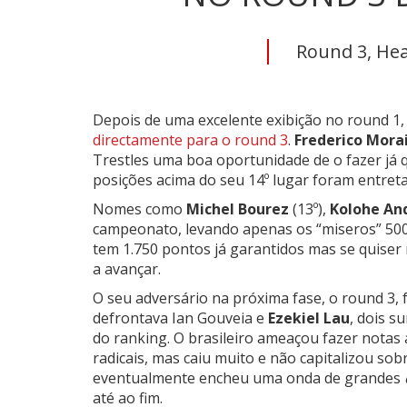
Round 3, Heat
Depois de uma excelente exibição no round 1
directamente para o round 3
.
Frederico Mora
Trestles uma boa oportunidade de o fazer já 
posições acima do seu 14º lugar foram entret
Nomes como
Michel Bourez
(13º),
Kolohe An
campeonato, levando apenas os “miseros” 500 
tem 1.750 pontos já garantidos mas se quiser 
a avançar.
O seu adversário na próxima fase, o round 3, 
defrontava Ian Gouveia e
Ezekiel Lau
, dois s
do ranking. O brasileiro ameaçou fazer notas
radicais, mas caiu muito e não capitalizou s
eventualmente encheu uma onda de grandes
até ao fim.