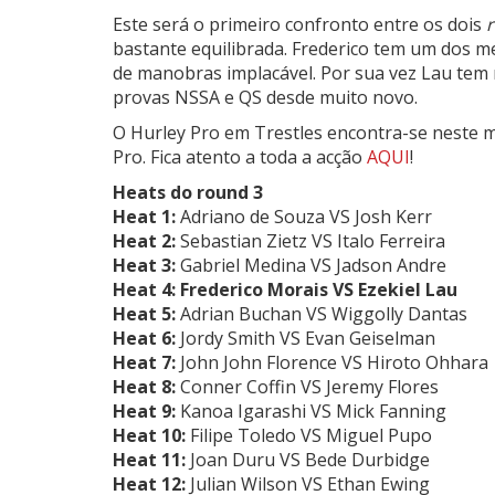
Este será o primeiro confronto entre os dois
r
bastante equilibrada. Frederico tem um dos 
de manobras implacável. Por sua vez Lau tem 
provas NSSA e QS desde muito novo.
O Hurley Pro em Trestles encontra-se neste
Pro. Fica atento a toda a acção
AQUI
!
Heats do round 3
Heat 1:
Adriano de Souza VS Josh Kerr
Heat 2:
Sebastian Zietz VS Italo Ferreira
Heat 3:
Gabriel Medina VS Jadson Andre
Heat 4: Frederico Morais VS Ezekiel Lau
Heat 5:
Adrian Buchan VS Wiggolly Dantas
Heat 6:
Jordy Smith VS
Evan Geiselman
Heat 7:
John John Florence VS Hiroto Ohhara
Heat 8:
Conner Coffin
VS Jeremy Flores
Heat 9:
Kanoa Igarashi VS Mick Fanning
Heat 10:
Filipe Toledo VS Miguel Pupo
Heat 11:
Joan Duru VS
Bede Durbidge
Heat 12:
Julian Wilson VS Ethan Ewing