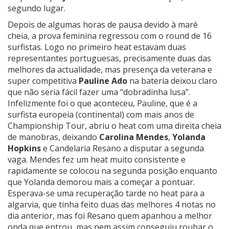
segundo lugar.
Depois de algumas horas de pausa devido à maré
cheia, a prova feminina regressou com o round de 16
surfistas. Logo no primeiro heat estavam duas
representantes portuguesas, precisamente duas das
melhores da actualidade, mas presença da veterana e
super competitiva
Pauline Ado
na bateria deixou claro
que não seria fácil fazer uma “dobradinha lusa”.
Infelizmente foi o que aconteceu, Pauline, que é a
surfista europeia (continental) com mais anos de
Championship Tour, abriu o heat com uma direita cheia
de manobras, deixando
Carolina Mendes
,
Yolanda
Hopkins
e Candelaria Resano a disputar a segunda
vaga. Mendes fez um heat muito consistente e
rapidamente se colocou na segunda posição enquanto
que Yolanda demorou mais a começar a pontuar.
Esperava-se uma recuperação tarde no heat para a
algarvia, que tinha feito duas das melhores 4 notas no
dia anterior, mas foi Resano quem apanhou a melhor
onda que entrou, mas nem assim conseguiu roubar o