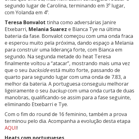
segundo lugar de Carolina, terminando em 3º lugar,
com Yolanda em 4º.
Teresa Bonvalot
tinha como adversárias Janire
Etxebarri,
Melania Suarez
e Bianca Tye na última
bateria da fase. Bonvalot começou com uma onda fraca
e esperou muito pela próxima, dando espaço a Melania
para construir uma liderança forte, com Bianca em
segundo. Na segunda metade do heat Teresa
finalmente voltou a “atacar”, mostrando mais uma vez
que o seu
backside
está muito forte, passando de
quarto para segundo lugar com uma onda de 7.83, a
melhor da bateria. A portuguesa conseguiu melhorar
ligeiramente o seu
backup
com uma onda curta de duas
manobras, qualificando-se assim para a fase seguinte,
eliminando Etxebarri e Tye.
Com o fim do round de 16 feminino, também a prova
terminou pelo dia. Acompanha a evolução desta etapa
AQUI
!
Heats com portugueses