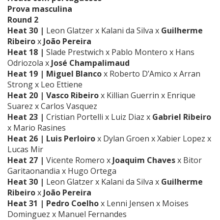
Prova masculina
Round 2
Heat 30 |
Leon Glatzer x Kalani da Silva x
Guilherme
Ribeiro
x
João Pereira
Heat 18 |
Slade Prestwich x Pablo Montero x Hans
Odriozola x
José Champalimaud
Heat 19 |
Miguel Blanco
x Roberto D’Amico x Arran
Strong x Leo Ettiene
Heat 20 | Vasco Ribeiro
x Killian Guerrin x Enrique
Suarez x Carlos Vasquez
Heat 23 |
Cristian Portelli x Luiz Diaz x
Gabriel Ribeiro
x Mario Rasines
Heat 26 | Luis Perloiro
x Dylan Groen x Xabier Lopez x
Lucas Mir
Heat 27 |
Vicente Romero x
Joaquim Chaves
x Bitor
Garitaonandia x Hugo Ortega
Heat 30 |
Leon Glatzer x Kalani da Silva x
Guilherme
Ribeiro
x
João Pereira
Heat 31 | Pedro Coelho
x Lenni Jensen x Moises
Dominguez x Manuel Fernandes