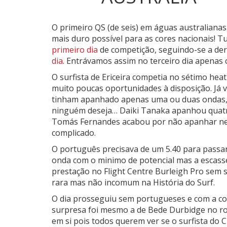
O primeiro QS (de seis) em águas australiana
mais duro possível para as cores nacionais!
Tu
primeiro dia
de competição, seguindo-se a de
dia
. Entrávamos assim no terceiro dia apenas
O surfista de Ericeira competia no sétimo he
muito poucas oportunidades à disposição. Já v
tinham apanhado apenas uma ou duas ondas
ninguém deseja… Daiki Tanaka apanhou quatro
Tomás Fernandes acabou por não apanhar ne
complicado.
O português precisava de um 5.40 para passar
onda com o minimo de potencial mas a escass
prestação no Flight Centre Burleigh Pro sem
rara mas não incomum na História do Surf.
O dia prosseguiu sem portugueses e com a com
surpresa foi mesmo a de Bede Durbidge no roun
em si pois todos querem ver se o surfista do 