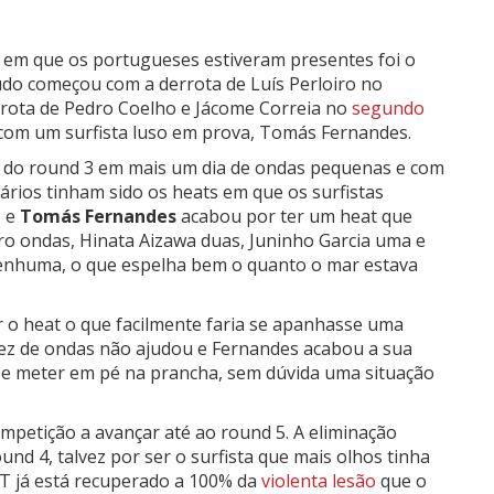
s em que os portugueses estiveram presentes foi o
do começou com a derrota de Luís Perloiro no
rrota de Pedro Coelho e Jácome Correia no
segundo
 com um surfista luso em prova, Tomás Fernandes.
at do round 3 em mais um dia de ondas pequenas e com
ários tinham sido os heats em que os surfistas
, e
Tomás Fernandes
acabou por ter um heat que
 ondas, Hinata Aizawa duas, Juninho Garcia uma e
nhuma, o que espelha bem o quanto o mar estava
 o heat o que facilmente faria se apanhasse uma
ez de ondas não ajudou e Fernandes acabou a sua
 se meter em pé na prancha, sem dúvida uma situação
petição a avançar até ao round 5. A eliminação
d 4, talvez por ser o surfista que mais olhos tinha
CT já está recuperado a 100% da
violenta lesão
que o