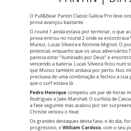
O Pull&Bear Pantin Classic Galicia Pro teve o
prova avançou bastante.
O round 1 ainda estava por terminar, o que a
prova entrou no round 2 onde se encontrava
Munoz,
Lucas Silveira
e
Nomme Mignot. O por
potencial, enquanto que os seus adversários
parecia estar “iluminado por Deus” e encontr
vencendo a bateria. Lucas Silveira ficou num
que Munoz também andava por perto. Nos minu
precisava de uma combinação e fechou a sua
que o surf estava lá.
Pedro Henrique
competiu um par de horas ma
Rodrigues
e
Jake Marshall. O surfista de Casc
a fase seguinte mas acabou por ser surpreen
Christie venceu o heat.
Os grandes destaques desta fase, e do dia, fo
progressivo, e
William Cardoso
, com o seu
p