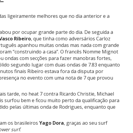
ndas ligeiramente melhores que no dia anterior e a
cabou por ocupar grande parte do dia. De seguida a
Vasco Ribeiro
, que tinha como adversários Carloz
tuguês apanhou muitas ondas mas nada com grande
 foram “construindo a casa”. O francês Nomme Mignot
ou ondas com secções para fazer manobras fortes,
 sólido segundo lugar com duas ondas de 7.83 enquanto
tos finais Ribeiro estava fora da disputa por
 presença no evento com uma nota de 7 que provou
is tarde, no heat 7 contra
Ricardo Christie,
Michael
ais surfou bem e ficou muito perto da qualificação para
dido pelas últimas onda de Rodrigues, enquanto que
ram os brasileiros
Yago Dora
, graças ao seu surf
ower surf
.