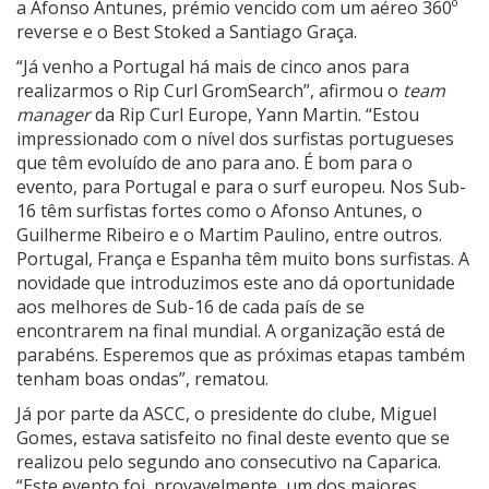
a Afonso Antunes, prémio vencido com um aéreo 360º
reverse e o Best Stoked a Santiago Graça.
“Já venho a Portugal há mais de cinco anos para
realizarmos o Rip Curl GromSearch”, afirmou o
team
manager
da Rip Curl Europe, Yann Martin. “Estou
impressionado com o nível dos surfistas portugueses
que têm evoluído de ano para ano. É bom para o
evento, para Portugal e para o surf europeu. Nos Sub-
16 têm surfistas fortes como o Afonso Antunes, o
Guilherme Ribeiro e o Martim Paulino, entre outros.
Portugal, França e Espanha têm muito bons surfistas. A
novidade que introduzimos este ano dá oportunidade
aos melhores de Sub-16 de cada país de se
encontrarem na final mundial. A organização está de
parabéns. Esperemos que as próximas etapas também
tenham boas ondas”, rematou.
Já por parte da ASCC, o presidente do clube, Miguel
Gomes, estava satisfeito no final deste evento que se
realizou pelo segundo ano consecutivo na Caparica.
“Este evento foi, provavelmente, um dos maiores