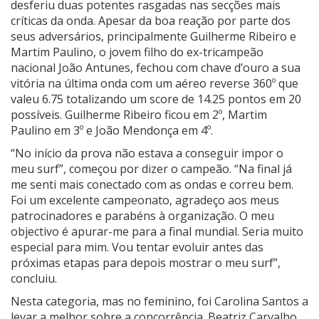
desferiu duas potentes rasgadas nas secções mais
críticas da onda. Apesar da boa reação por parte dos
seus adversários, principalmente Guilherme Ribeiro e
Martim Paulino, o jovem filho do ex-tricampeão
nacional João Antunes, fechou com chave d’ouro a sua
vitória na última onda com um aéreo reverse 360º que
valeu 6.75 totalizando um score de 14.25 pontos em 20
possíveis. Guilherme Ribeiro ficou em 2º, Martim
Paulino em 3º e João Mendonça em 4º.
“No início da prova não estava a conseguir impor o
meu surf”, começou por dizer o campeão. “Na final já
me senti mais conectado com as ondas e correu bem.
Foi um excelente campeonato, agradeço aos meus
patrocinadores e parabéns à organização. O meu
objectivo é apurar-me para a final mundial. Seria muito
especial para mim. Vou tentar evoluir antes das
próximas etapas para depois mostrar o meu surf”,
concluiu.
Nesta categoria, mas no feminino, foi Carolina Santos a
levar a melhor sobre a concorrência. Beatriz Carvalho