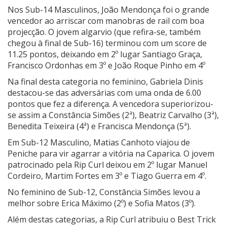
Nos Sub-14 Masculinos, João Mendonça foi o grande
vencedor ao arriscar com manobras de rail com boa
projecção. O jovem algarvio (que refira-se, também
chegou à final de Sub-16) terminou com um score de
11.25 pontos, deixando em 2º lugar Santiago Graça,
Francisco Ordonhas em 3º e João Roque Pinho em 4º
Na final desta categoria no feminino, Gabriela Dinis
destacou-se das adversárias com uma onda de 6.00
pontos que fez a diferença. A vencedora superiorizou-
se assim a Constância Simões (2ª), Beatriz Carvalho (3ª),
Benedita Teixeira (4ª) e Francisca Mendonça (5ª).
Em Sub-12 Masculino, Matias Canhoto viajou de
Peniche para vir agarrar a vitória na Caparica. O jovem
patrocinado pela Rip Curl deixou em 2º lugar Manuel
Cordeiro, Martim Fortes em 3º e Tiago Guerra em 4º.
No feminino de Sub-12, Constância Simões levou a
melhor sobre Erica Máximo (2º) e Sofia Matos (3º).
Além destas categorias, a Rip Curl atribuiu o Best Trick