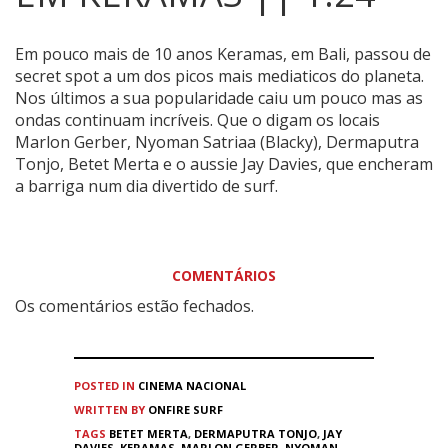
Em pouco mais de 10 anos Keramas, em Bali, passou de
secret spot a um dos picos mais mediaticos do planeta.
Nos últimos a sua popularidade caiu um pouco mas as
ondas continuam incríveis. Que o digam os locais
Marlon Gerber, Nyoman Satriaa (Blacky), Dermaputra
Tonjo, Betet Merta e o aussie Jay Davies, que encheram
a barriga num dia divertido de surf.
COMENTÁRIOS
Os comentários estão fechados.
POSTED IN
CINEMA
NACIONAL
WRITTEN BY
ONFIRE SURF
TAGS
BETET MERTA
,
DERMAPUTRA TONJO
,
JAY
DAVIES
,
KERAMAS
,
MARLON GERBER
,
NYOMAN