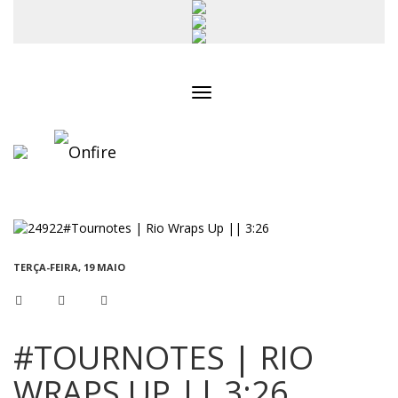
Toggle
navigation
TERÇA-FEIRA, 19 MAIO
#TOURNOTES | RIO
WRAPS UP || 3:26