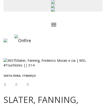
Toggle
navigation
SEXTA-FEIRA, 17 MARÇO
SLATER, FANNING,