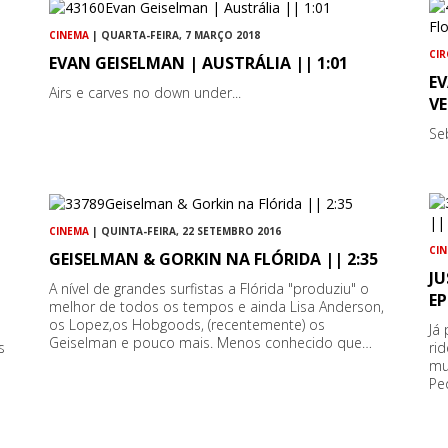
CINEMA
| QUARTA-FEIRA, 7 MARÇO 2018
CI
EVAN GEISELMAN | AUSTRÁLIA || 1:01
E
Airs e carves no down under...
V
Seb
CINEMA
| QUINTA-FEIRA, 22 SETEMBRO 2016
CI
GEISELMAN & GORKIN NA FLÓRIDA || 2:35
J
A nível de grandes surfistas a Flórida "produziu" o
EP
melhor de todos os tempos e ainda Lisa Anderson,
os Lopez,os Hobgoods, (recentemente) os
Já
Geiselman e pouco mais. Menos conhecido que…
s
ri
mu
Pe