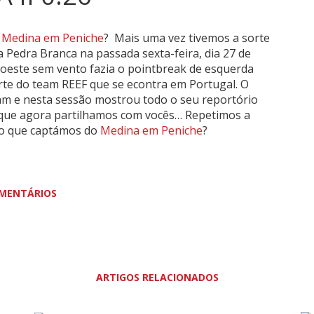
o
Medina em Peniche
?
Mais uma vez tivemos a sorte
i a Pedra Branca na passada sexta-feira, dia 27 de
e oeste sem vento fazia o pointbreak de esquerda
rte do team REEF que se econtra em Portugal. O
am e nesta sessão mostrou todo o seu reportório
e que agora partilhamos com vocês… Repetimos a
u o que captámos do
Medina em Peniche
?
MENTÁRIOS
ARTIGOS RELACIONADOS