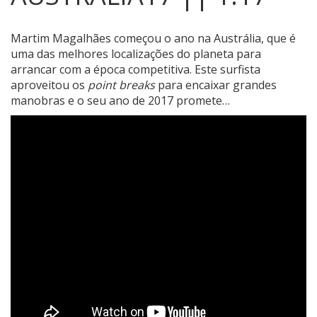
Martim Magalhães começou o ano na Austrália, que é
uma das melhores localizações do planeta para
arrancar com a época competitiva.
Este surfista
aproveitou os
point breaks
para encaixar grandes
manobras e o seu ano de 2017 promete…