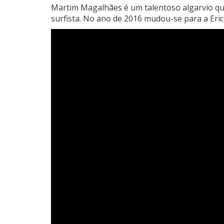
Martim Magalhães é um talentoso algarvio qu
surfista.
No ano de 2016 mudou-se para a Erice