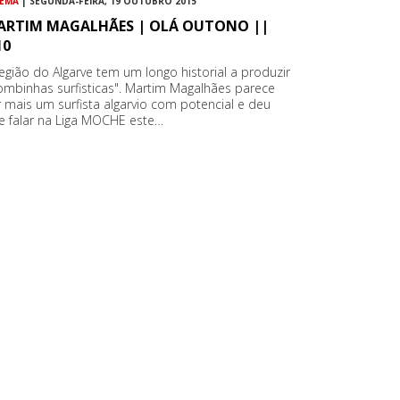
NEMA
| SEGUNDA-FEIRA, 19 OUTUBRO 2015
ARTIM MAGALHÃES | OLÁ OUTONO ||
10
região do Algarve tem um longo historial a produzir
ombinhas surfisticas". Martim Magalhães parece
r mais um surfista algarvio com potencial e deu
e falar na Liga MOCHE este…