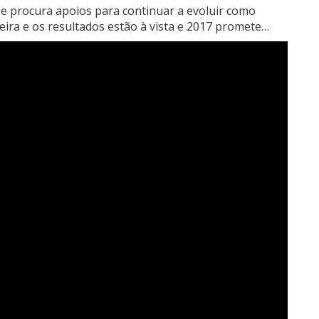
e procura apoios para continuar a evoluir como
ira e os resultados estão à vista e 2017 promete…