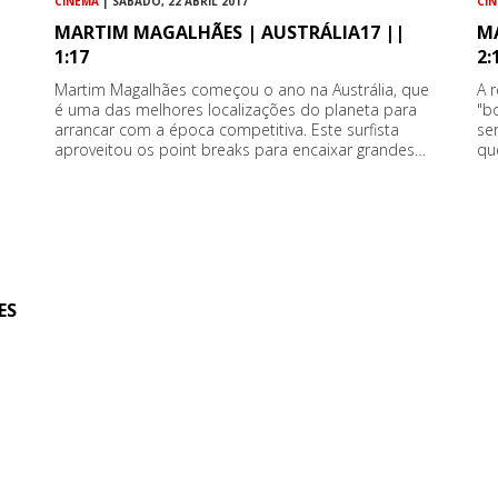
CINEMA
| SÁBADO, 22 ABRIL 2017
CI
MARTIM MAGALHÃES | AUSTRÁLIA17 ||
M
1:17
2:
Martim Magalhães começou o ano na Austrália, que
A 
é uma das melhores localizações do planeta para
"b
arrancar com a época competitiva. Este surfista
se
aproveitou os point breaks para encaixar grandes…
qu
ES