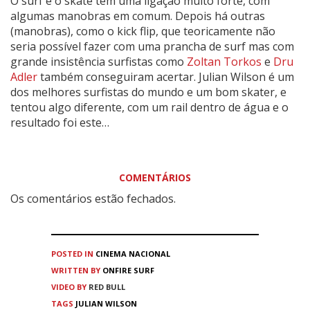
O surf e o skate têm uma ligação muito forte, com
algumas manobras em comum. Depois há outras
(manobras), como o kick flip, que teoricamente não
seria possível fazer com uma prancha de surf mas com
grande insistência surfistas como
Zoltan Torkos
e
Dru
Adler
também conseguiram acertar. Julian Wilson é um
dos melhores surfistas do mundo e um bom skater, e
tentou algo diferente, com um rail dentro de água e o
resultado foi este…
COMENTÁRIOS
Os comentários estão fechados.
POSTED IN
CINEMA
NACIONAL
WRITTEN BY
ONFIRE SURF
VIDEO BY
RED BULL
TAGS
JULIAN WILSON