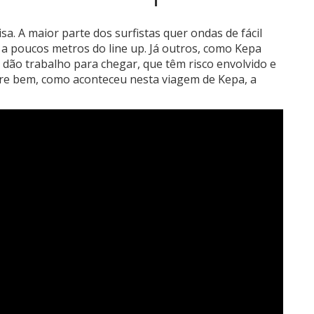
isa.
A maior parte dos surfistas quer ondas de fácil
 a poucos metros do line up. Já outros, como Kepa
 dão trabalho para chegar, que têm risco envolvido e
re bem, como aconteceu nesta viagem de Kepa, a