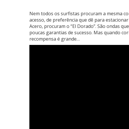
Nem todos os surfistas procuram a mesma co
acesso, de preferência que dê para estacionar
Acero, procuram o “El Dorado”. São ondas que
poucas garantias de sucesso. Mas quando cor
recompensa é grande…