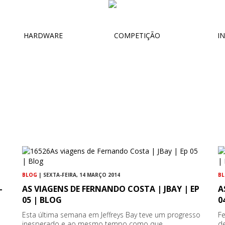
HARDWARE
COMPETIÇÃO
IN
BLOG
| SEXTA-FEIRA, 14 MARÇO 2014
B
–
AS VIAGENS DE FERNANDO COSTA | JBAY | EP
A
05 | BLOG
0
Esta última semana em Jeffreys Bay teve um progresso
Fe
inesperado e ao mesmo tempo como que
de