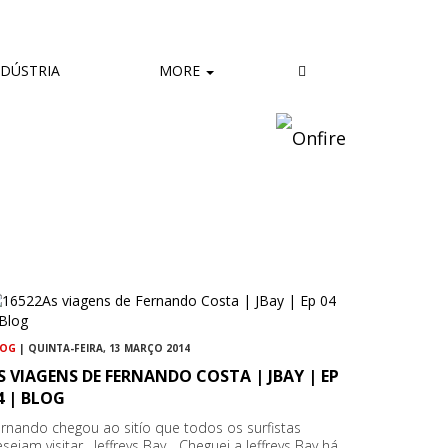
DÚSTRIA
MORE
LOG
| QUINTA-FEIRA, 13 MARÇO 2014
S VIAGENS DE FERNANDO COSTA | JBAY | EP
4 | BLOG
rnando chegou ao sitío que todos os surfistas
sejam visitar, Jeffreys Bay... Cheguei a Jeffreys Bay há