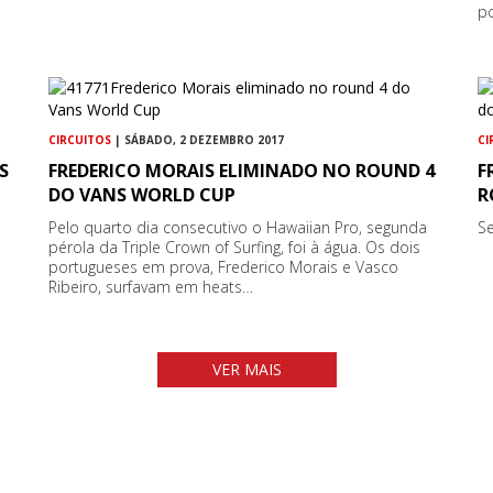
p
CIRCUITOS
| SÁBADO, 2 DEZEMBRO 2017
CI
S
FREDERICO MORAIS ELIMINADO NO ROUND 4
F
DO VANS WORLD CUP
R
Pelo quarto dia consecutivo o Hawaiian Pro, segunda
Se
pérola da Triple Crown of Surfing, foi à água. Os dois
portugueses em prova, Frederico Morais e Vasco
Ribeiro, surfavam em heats…
VER MAIS