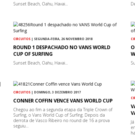
Sunset Beach, Oahu, Havai...
De
CIRCUITOS
| SEGUNDA-FEIRA, 26 NOVEMBRO 2018
CI
ROUND 1 DESPACHADO NO VANS WORLD
O
CUP OF SURFING
W
Sunset Beach, Oahu, Havai...
Su
CIRCUITOS
| DOMINGO, 3 DEZEMBRO 2017
CI
CONNER COFFIN VENCE VANS WORLD CUP
V
Chegou ao fim a segunda etapa da Triple Crown of
V
Surfing, o Vans World Cup of Surfing. Depois da
derrota de Vasco Ribeiro no round de 16 a prova
Já
seguiu…
em
ha