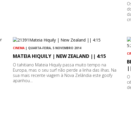
Os
do
d
cr
CINEMA
| QUARTA-FEIRA, 5 NOVEMBRO 2014
CI
MATEIA HIQUILY | NEW ZEALAND || 4:15
B
O tahitiano Mateia Hiquily passa muito tempo na
|
Europa, mas o seu surf não perde a linha das ilhas. Na
sua mais recente viagem à Nova Zelândia este goofy
O 
apanhou…
cé
de